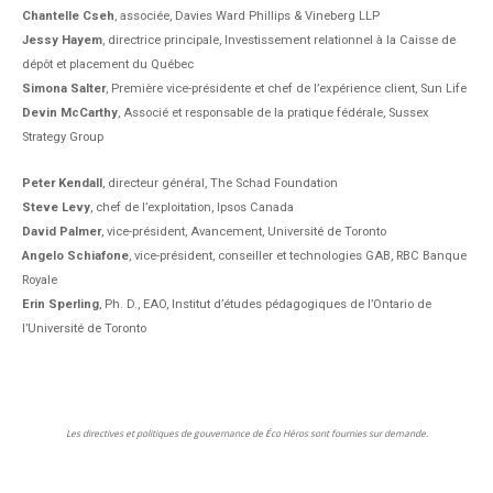
Chantelle Cseh
, associée, Davies Ward Phillips & Vineberg LLP
Jessy Hayem
, directrice principale, Investissement relationnel à la Caisse de
dépôt et placement du Québec
Simona Salter
, Première vice-présidente et chef de l’expérience client, Sun Life
Devin McCarthy
, Associé et responsable de la pratique fédérale, Sussex
Strategy Group
Peter Kendall
, directeur général, The Schad Foundation
Steve Levy
, chef de l’exploitation, Ipsos Canada
David Palmer
, vice-président, Avancement, Université de Toronto
Angelo Schiafone
, vice-président, conseiller et technologies GAB, RBC Banque
Royale
Erin Sperling
, Ph. D., EAO, Institut d’études pédagogiques de l’Ontario de
l’Université de Toronto
Les directives et politiques de gouvernance de Éco Héros sont fournies sur demande.