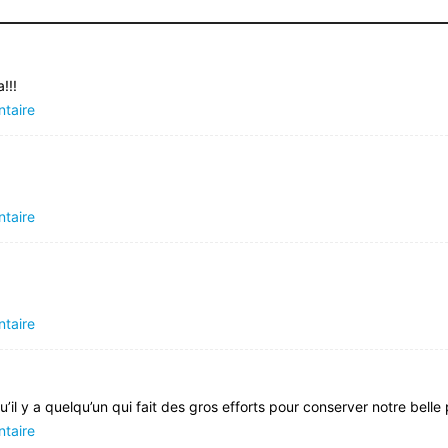
!!!
ntaire
ntaire
ntaire
’il y a quelqu’un qui fait des gros efforts pour conserver notre bell
ntaire