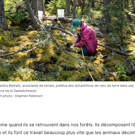
tha Bennett, assistante de terrain, prélève des échantillons de vers de terre dans une 
ord de la Saskatchewan.
it photo : Stephen Paterson
me quand ils se retrouvent dans nos forêts. Ils décomposent l’é
 et ils font ce travail beaucoup plus vite que les animaux déco