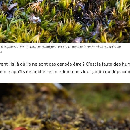
une espèce de ver de terre non indigène courante dans la forêt boréale canadienne.
on
t-ils là où ils ne sont pas censés être ? C’est la faute des hu
omme appâts de pêche, les mettent dans leur jardin ou déplacent