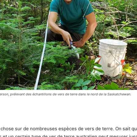
erson, prélevant des échantillons de vers de terre dans le nord de la Saskatchewan.
-chose sur de nombreuses espèces de vers de terre. On sait qu’i
s et un certain type de ver de terre australien peut mesurer jusq