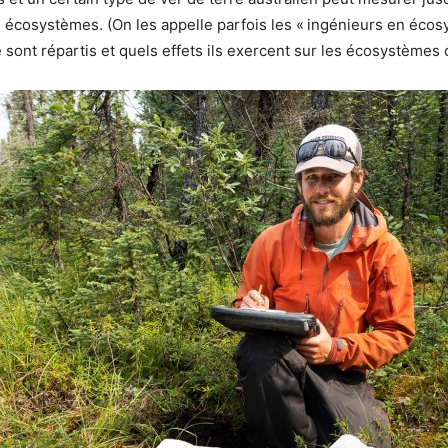
 écosystèmes. (On les appelle parfois les « ingénieurs en écosy
nt répartis et quels effets ils exercent sur les écosystèmes da