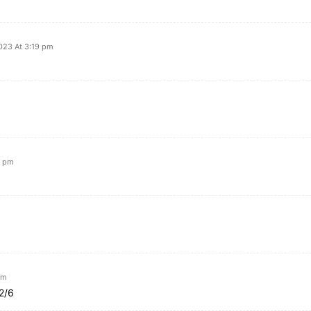
2023 At 3:19 pm
6 pm
am
 2/6