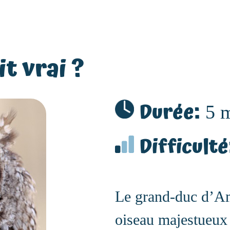
it vrai ?
Durée:
5 
Difficulté
Le grand-duc d’Am
oiseau majestueux 