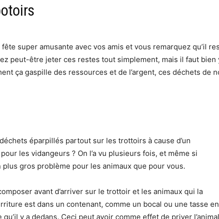
otoirs
ne fête super amusante avec vos amis et vous remarquez qu’il re
z peut-être jeter ces restes tout simplement, mais il faut bien y
ça gaspille des ressources et de l’argent, ces déchets de nour
échets éparpillés partout sur les trottoirs à cause d’un
 pour les vidangeurs ? On l’a vu plusieurs fois, et même si
 un plus gros problème pour les animaux que pour vous.
omposer avant d’arriver sur le trottoir et les animaux qui la
riture est dans un contenant, comme un bocal ou une tasse en 
 ce qu’il y a dedans. Ceci peut avoir comme effet de priver l’anima