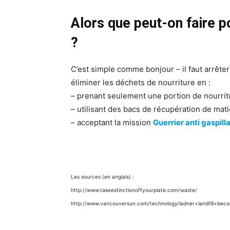
Alors que peut-on faire p
?
C’est simple comme bonjour – il faut arrêter
éliminer les déchets de nourriture en :
– prenant seulement une portion de nourrit
– utilisant des bacs de récupération de mat
– acceptant la mission
Guerrier anti gaspill
Les sources (en anglais) :
http://www.takeextinctionoffyourplate.com/waste/
http://www.vancouversun.com/technology/ladner+landfill+bec