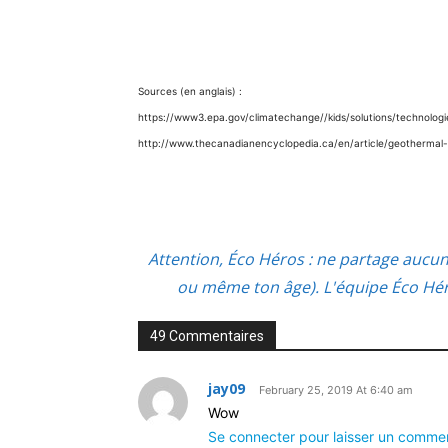
Sources (en anglais) :
https://www3.epa.gov/climatechange//kids/solutions/technolog
http://www.thecanadianencyclopedia.ca/en/article/geothermal
Attention, Éco Héros : ne partage aucu
ou même ton âge). L'équipe Éco Héro
49 Commentaires
jay09
February 25, 2019 At 6:40 am
Wow
Se connecter pour laisser un comme