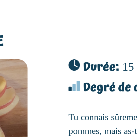
E
Durée:
15
Degré de d
Tu connais sûremen
pommes, mais as-t