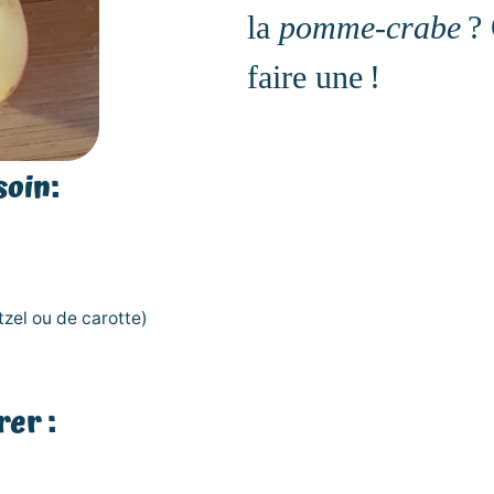
la
pomme-crabe
? 
faire une !
soin:
tzel ou de carotte)
er :