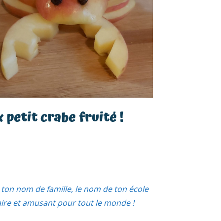
x petit crabe fruité !
ton nom de famille, le nom de ton école
aire et amusant pour tout le monde !