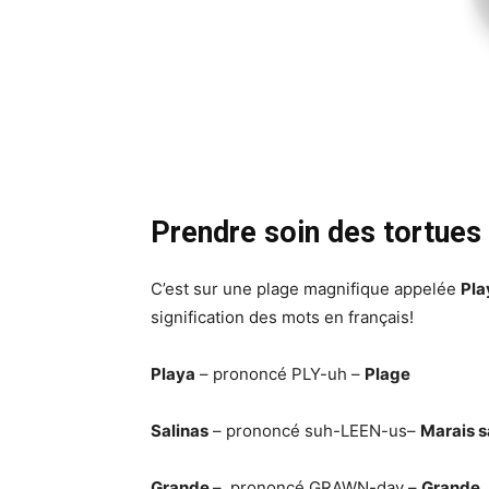
Prendre soin des tortues
C’est sur une plage magnifique appelée
Pla
signification des mots en français!
Playa
– prononcé PLY-uh –
Plage
Salinas
– prononcé suh-LEEN-us–
Marais s
Grande
– prononcé GRAWN-day –
Grande