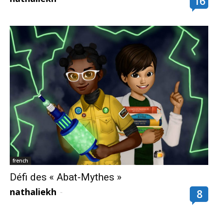
16
french
Défi des « Abat-Mythes »
nathaliekh
-
8