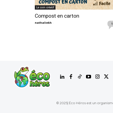
Le coin créatif
Compost en carton
nathaliekh
-
1
© 2025| Éco Héros est un organism