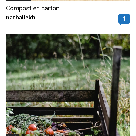
Compost en carton
nathaliekh
-
1