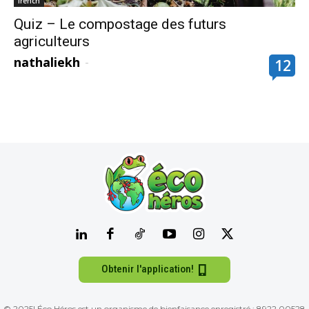
french
Quiz – Le compostage des futurs
agriculteurs
nathaliekh
-
12
Obtenir l'application!
© 2025| Éco Héros est un organisme de bienfaisance enregistré : 8922 00528