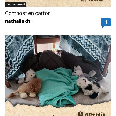
Le coin créatif
Compost en carton
nathaliekh
-
1