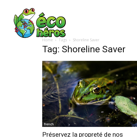
Home
Tags
Shoreline Saver
Tag: Shoreline Saver
french
Préservez la propreté de nos