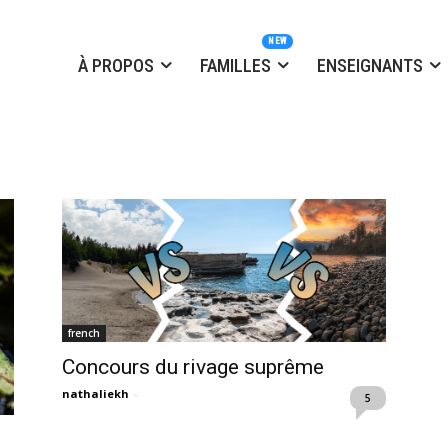
À PROPOS
FAMILLES
ENSEIGNANTS
french
Concours du rivage suprême
nathaliekh
-
5