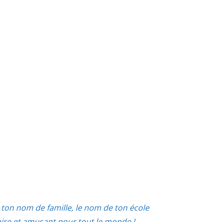
ton nom de famille, le nom de ton école
aire et amusant pour tout le monde !