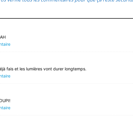
EAH
ntaire
déjà fais et les lumières vont durer longtemps.
ntaire
YOUPI!
ntaire