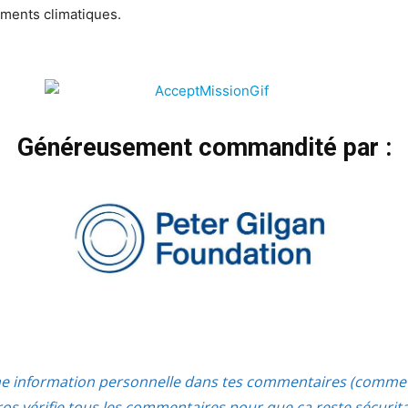
ements climatiques.
Généreusement commandité par :
ne information personnelle dans tes commentaires (comme 
s vérifie tous les commentaires pour que ça reste sécurit