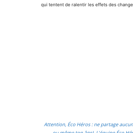
qui tentent de ralentir les effets des chang
Attention, Éco Héros : ne partage aucu
ou même ton âge). L'équipe Éco Héro