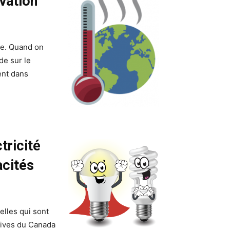
vation
de. Quand on
de sur le
ent dans
tricité
acités
elles qui sont
atives du Canada