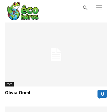
ECCC
Olivia Oneil
-
0