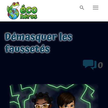
Démasquer les
faussetés
0