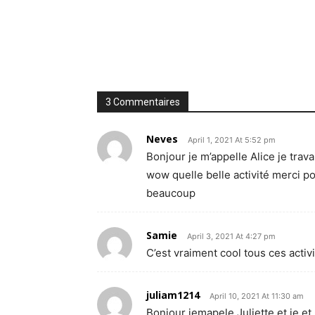
3 Commentaires
Neves
April 1, 2021 At 5:52 pm
Bonjour je m’appelle Alice je travai
wow quelle belle activité merci po
beaucoup
Samie
April 3, 2021 At 4:27 pm
C’est vraiment cool tous ces activ
juliam1214
April 10, 2021 At 11:30 am
Bonjour jemapele Juliette et je et