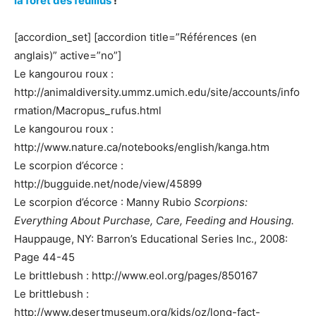
la forêt des feuillus
!
[accordion_set] [accordion title=”Références (en
anglais)” active=”no”]
Le kangourou roux :
http://animaldiversity.ummz.umich.edu/site/accounts/info
rmation/Macropus_rufus.html
Le kangourou roux :
http://www.nature.ca/notebooks/english/kanga.htm
Le scorpion d’écorce :
http://bugguide.net/node/view/45899
Le scorpion d’écorce : Manny Rubio
Scorpions:
Everything About Purchase, Care, Feeding and Housing.
Hauppauge, NY: Barron’s Educational Series Inc., 2008:
Page 44-45
Le brittlebush : http://www.eol.org/pages/850167
Le brittlebush :
http://www.desertmuseum.org/kids/oz/long-fact-