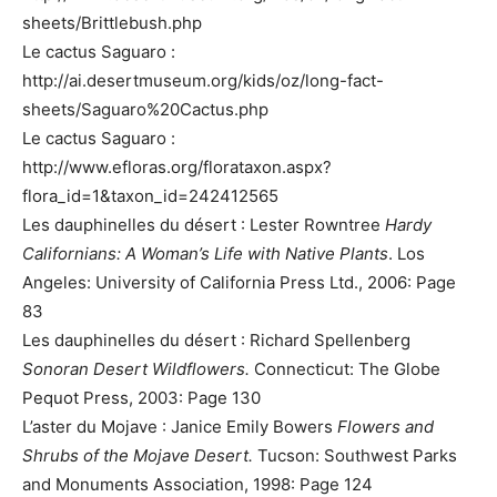
sheets/Brittlebush.php
Le cactus Saguaro :
http://ai.desertmuseum.org/kids/oz/long-fact-
sheets/Saguaro%20Cactus.php
Le cactus Saguaro :
http://www.efloras.org/florataxon.aspx?
flora_id=1&taxon_id=242412565
Les dauphinelles du désert : Lester Rowntree
Hardy
Californians: A Woman’s Life with Native Plants
. Los
Angeles: University of California Press Ltd., 2006: Page
83
Les dauphinelles du désert : Richard Spellenberg
Sonoran Desert Wildflowers.
Connecticut: The Globe
Pequot Press, 2003: Page 130
L’aster du Mojave : Janice Emily Bowers
Flowers and
Shrubs of the Mojave Desert.
Tucson: Southwest Parks
and Monuments Association, 1998: Page 124