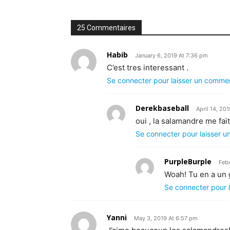
25 Commentaires
Habib
January 6, 2019 At 7:36 pm
C’est tres interessant .
Se connecter pour laisser un comme
Derekbaseball
April 14, 20
oui , la salamandre me fa
Se connecter pour laisser 
PurpleBurple
Feb
Woah! Tu en a un 
Se connecter pour 
Yanni
May 3, 2019 At 6:57 pm