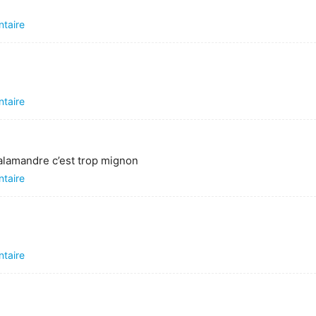
ntaire
ntaire
salamandre c’est trop mignon
ntaire
ntaire