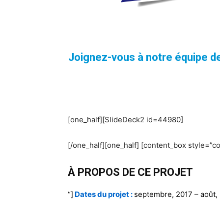
Joignez-vous à notre équipe d
[one_half][SlideDeck2 id=44980]
[/one_half][one_half] [content_box style=”co
À PROPOS DE CE PROJET
“]
Dates du projet :
septembre, 2017 – août,