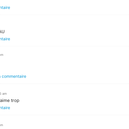
!
ntaire
AU
ntaire
 pm
un commentaire
25 am
’aime trop
ntaire
 am