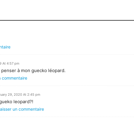
ntaire
19 At 4:57 pm
it penser à mon guecko léopard.
un commentaire
ruary 29, 2020 At 2:45 pm
gueko leopard?!
laisser un commentaire