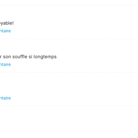
oyable!
ntaire
ir son souffle si longtemps
ntaire
ntaire