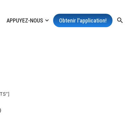
APPUYEZ-NOUS
Obtenir l'application!
NTS”]
)