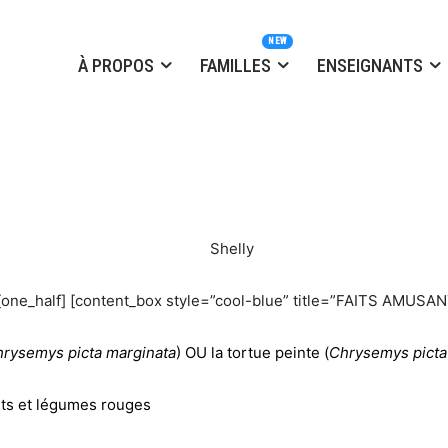
À PROPOS
FAMILLES
ENSEIGNANTS
[one_half] [content_box style=”cool-blue” title=”FAITS AMUSA
rysemys picta marginata
) OU la tortue peinte (
Chrysemys picta
uits et légumes rouges