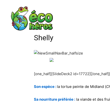
Shelly
[one_half][SlideDeck2 id=17722][/one_half]
Son espèce :
la tortue peinte de Midland (
Ch
Sa nourriture préférée :
la viande et des fr