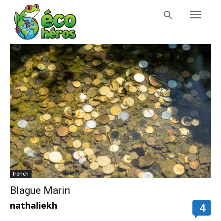
french
Blague Marin
nathaliekh
-
4