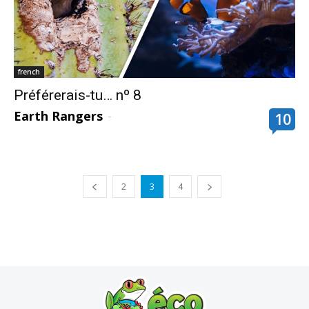
french
Préférerais-tu… nº 8
Earth Rangers
-
10
2
3
4