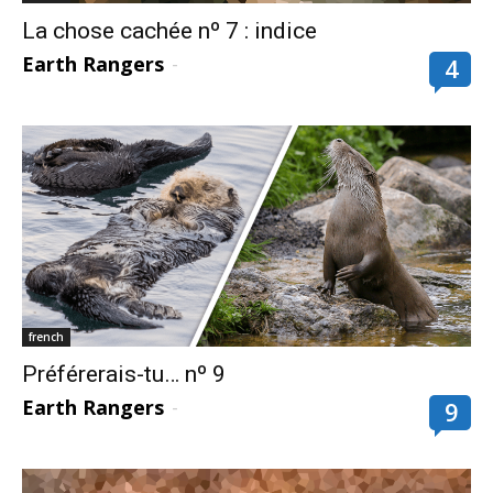
La chose cachée nº 7 : indice
Earth Rangers
-
4
french
Préférerais-tu… nº 9
Earth Rangers
-
9