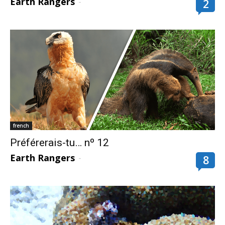
Earth Rangers
-
2
french
Préférerais-tu… nº 12
Earth Rangers
-
8