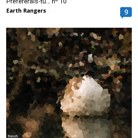
Préférerais-tu… nº 10
Earth Rangers
-
9
french