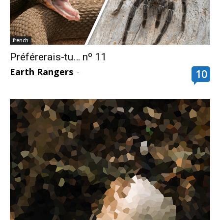
french
Préférerais-tu… nº 11
Earth Rangers
-
10